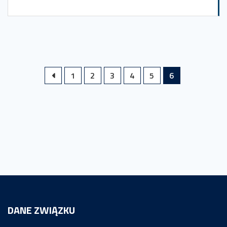
1
2
3
4
5
6
DANE ZWIĄZKU