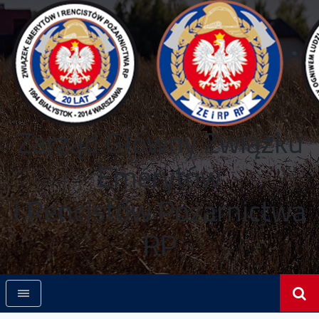
Zarząd Główny Związku
Emerytów
i Rencistów Pożarnictwa
RP