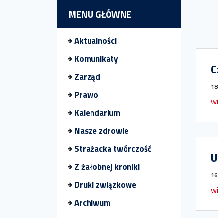
MENU GŁÓWNE
Aktualności
Komunikaty
C
Zarząd
18
Prawo
wi
Kalendarium
Nasze zdrowie
Strażacka twórczość
U
Z żałobnej kroniki
16
Druki związkowe
wi
Archiwum