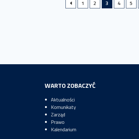
1
2
3
4
5
WARTO ZOBACZYĆ
Aktualności
Komunikaty
Zarząd
Prawo
Kalendarium