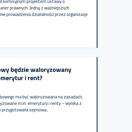
ad komisyjnym projektem ustawy o
 barier prawnych. Jedną z ważniejszych
nie prowadzenia działalności przez organizacje
owy będzie waloryzowany
emerytur i rent?
ebowego ma być waloryzowana na zasadach,
ryzowane m.in. emerytury i renty – wynika z
óry przygotowała sejmowa..