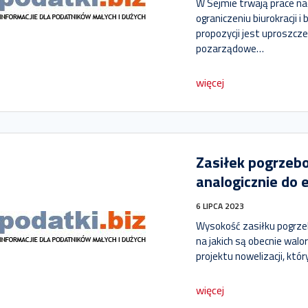
W Sejmie trwają prace n
ograniczeniu biurokracji i
propozycji jest uproszcze
pozarządowe…
więcej
Zasiłek pogrzeb
analogicznie do 
6 LIPCA 2023
Wysokość zasiłku pogrz
na jakich są obecnie walo
projektu nowelizacji, kt
więcej