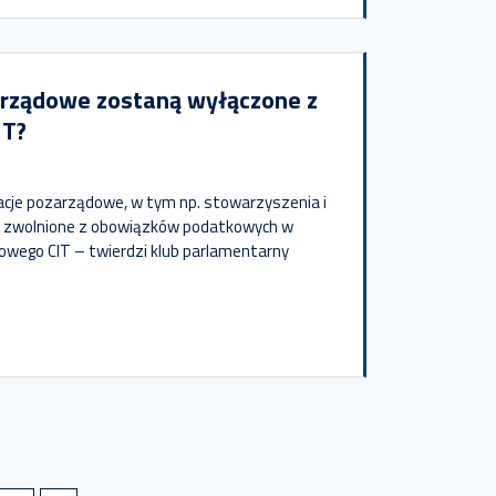
arządowe zostaną wyłączone z
IT?
acje pozarządowe, w tym np. stowarzyszenia i
ć zwolnione z obowiązków podatkowych w
owego CIT – twierdzi klub parlamentarny