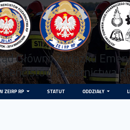
ząd Główny Związku Emer
i Rencistów Pożarnictwa R
 ZEIRP RP
STATUT
ODDZIAŁY
L