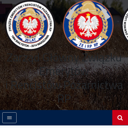
Zarząd Główny Związku
Emerytów
i Rencistów Pożarnictwa
RP