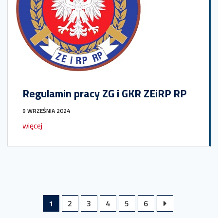
Regulamin pracy ZG i GKR ZEiRP RP
9 WRZEŚNIA 2024
więcej
1
2
3
4
5
6