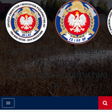
Zarząd Główny Związku
Emerytów
i Rencistów Pożarnictwa
RP