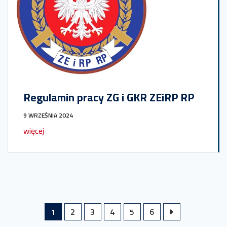
Regulamin pracy ZG i GKR ZEiRP RP
9 WRZEŚNIA 2024
więcej
1
2
3
4
5
6