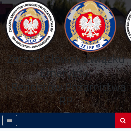
Zarząd Główny Związku
Emerytów
i Rencistów Pożarnictwa
RP