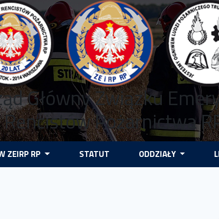
ząd Główny Związku Emer
i Rencistów Pożarnictwa R
 ZEIRP RP
STATUT
ODDZIAŁY
L