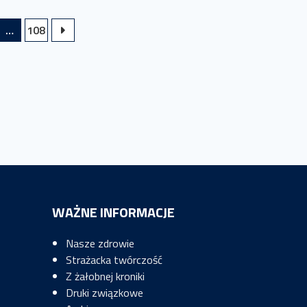
…
108
WAŻNE INFORMACJE
Nasze zdrowie
Strażacka twórczość
Z żałobnej kroniki
Druki związkowe