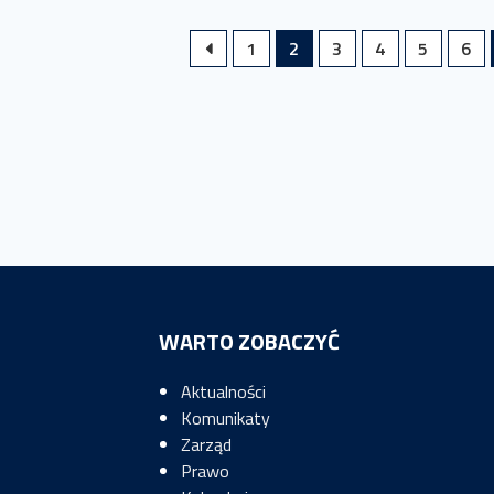
1
2
3
4
5
6
WARTO ZOBACZYĆ
Aktualności
Komunikaty
Zarząd
Prawo