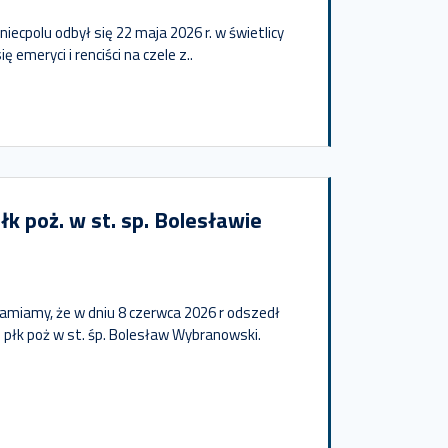
iecpolu odbył się 22 maja 2026 r. w świetlicy
ię emeryci i renciści na czele z..
k poż. w st. sp. Bolesławie
amiamy, że w dniu 8 czerwca 2026 r odszedł
 płk poż w st. śp. Bolesław Wybranowski.