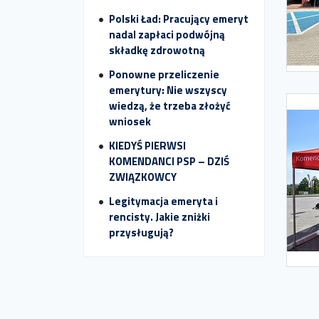
Polski Ład: Pracujący emeryt
nadal zapłaci podwójną
składkę zdrowotną
Ponowne przeliczenie
emerytury: Nie wszyscy
wiedzą, że trzeba złożyć
wniosek
KIEDYŚ PIERWSI
KOMENDANCI PSP – DZIŚ
ZWIĄZKOWCY
Legitymacja emeryta i
rencisty. Jakie zniżki
przysługują?