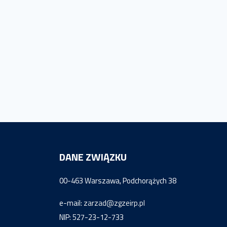
DANE ZWIĄZKU
00-463 Warszawa, Podchorążych 38
e-mail:
zarzad@zgzeirp.pl
NIP: 527-23-12-733