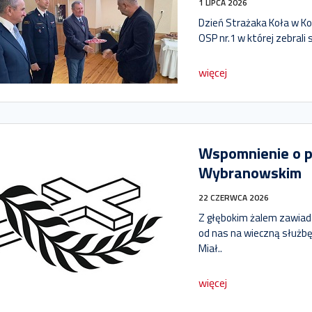
1 LIPCA 2026
Dzień Strażaka Koła w Kon
OSP nr.1 w której zebrali s
więcej
Wspomnienie o pł
Wybranowskim
22 CZERWCA 2026
Z głębokim żalem zawiad
od nas na wieczną służbę
Miał..
więcej