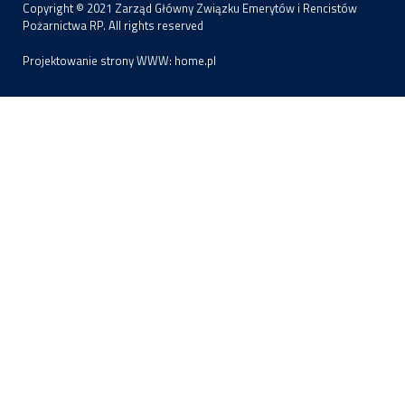
Copyright © 2021 Zarząd Główny Związku Emerytów i Rencistów
Pożarnictwa RP. All rights reserved
Projektowanie strony WWW:
home.pl