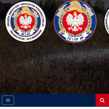
Zarząd Główny Związku
Emerytów
i Rencistów Pożarnictwa
RP