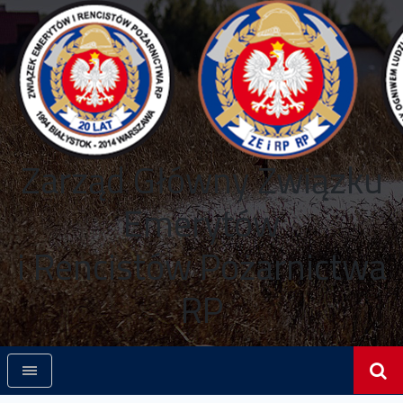
Zarząd Główny Związku
Emerytów
i Rencistów Pożarnictwa
RP