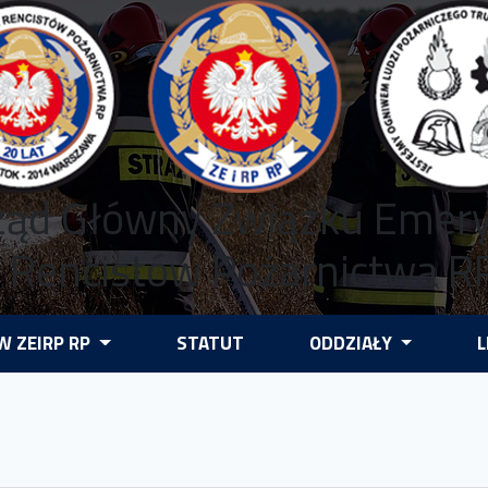
ząd Główny Związku Emer
i Rencistów Pożarnictwa R
 ZEIRP RP
STATUT
ODDZIAŁY
L