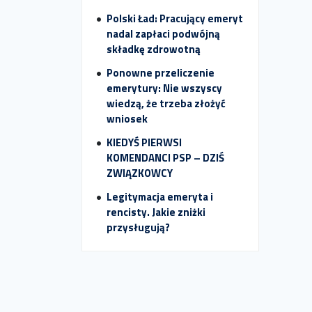
Polski Ład: Pracujący emeryt
nadal zapłaci podwójną
składkę zdrowotną
Ponowne przeliczenie
emerytury: Nie wszyscy
wiedzą, że trzeba złożyć
wniosek
KIEDYŚ PIERWSI
KOMENDANCI PSP – DZIŚ
ZWIĄZKOWCY
Legitymacja emeryta i
rencisty. Jakie zniżki
przysługują?