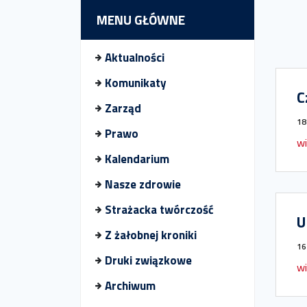
MENU GŁÓWNE
Aktualności
Komunikaty
C
Zarząd
18
Prawo
wi
Kalendarium
Nasze zdrowie
Strażacka twórczość
U
Z żałobnej kroniki
16
Druki związkowe
wi
Archiwum