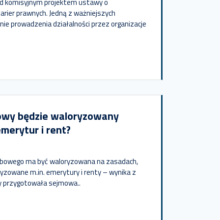
ad komisyjnym projektem ustawy o
 barier prawnych. Jedną z ważniejszych
nie prowadzenia działalności przez organizacje
owy będzie waloryzowany
emerytur i rent?
ebowego ma być waloryzowana na zasadach,
ryzowane m.in. emerytury i renty – wynika z
óry przygotowała sejmowa..