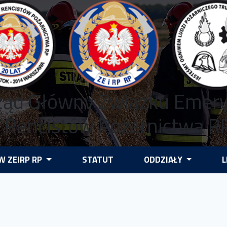
ząd Główny Związku Emer
i Rencistów Pożarnictwa R
 ZEIRP RP
STATUT
ODDZIAŁY
L