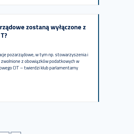
arządowe zostaną wyłączone z
IT?
acje pozarządowe, w tym np. stowarzyszenia i
ć zwolnione z obowiązków podatkowych w
owego CIT – twierdzi klub parlamentarny