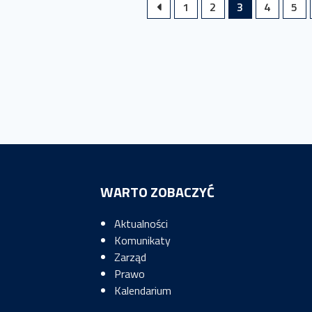
1
2
3
4
5
WARTO ZOBACZYĆ
Aktualności
Komunikaty
Zarząd
Prawo
Kalendarium