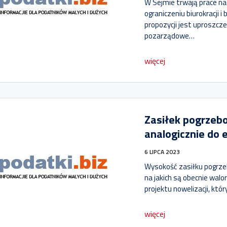
W Sejmie trwają prace n
ograniczeniu biurokracji i
propozycji jest uproszcze
pozarządowe…
więcej
Zasiłek pogrzeb
analogicznie do 
6 LIPCA 2023
Wysokość zasiłku pogrz
na jakich są obecnie walo
projektu nowelizacji, kt
więcej